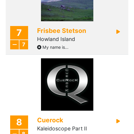
Frisbee Stetson
7
Howland Island
7
My name is...
Cuerock
8
Kaleidoscope Part II
8