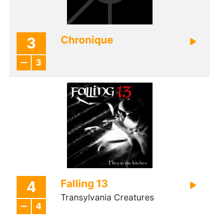
Chronique
3
3
Falling 13
4
Transylvania Creatures
4