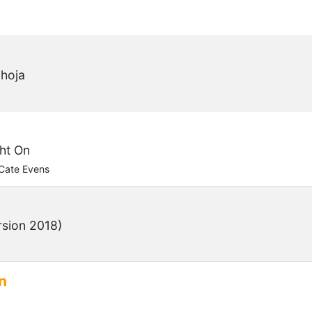
hoja
ht On
Cate Evens
rsion 2018)
n