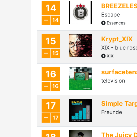
BREEZELE
14
Escape
14
Essences
Krypt_XIX
15
XIX - blue ros
15
XIX
surfaceten
16
television
16
Simple Tar
17
Freunde
17
The Juicy D
18