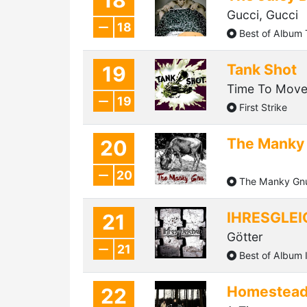
Gucci, Gucci
18
Best of Album T
Tank Shot
19
Time To Move
19
First Strike
The Manky
20
20
The Manky Gn
IHRESGLE
21
Götter
21
Best of Album
Homestea
22