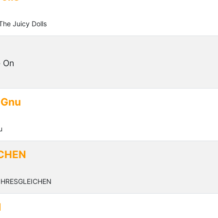
he Juicy Dolls
 On
 Gnu
u
ICHEN
 IHRESGLEICHEN
d