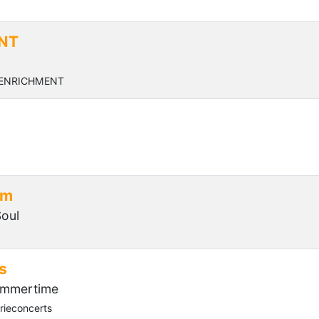
NT
m ENRICHMENT
Am
oul
s
mmertime
rieconcerts