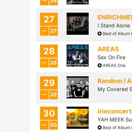
26
ENRICHME
27
I Stand Alone
27
Best of Albu
AREA5
28
Sex On Fire
28
AREA5 One
Random I 
29
My Covered S
29
irieconcert
30
YAH MEEK Su
30
Best of Album i