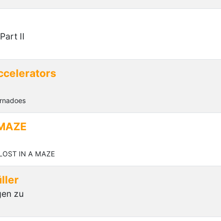
art II
celerators
rnadoes
 MAZE
 LOST IN A MAZE
ller
gen zu