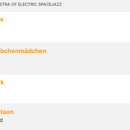
STRA OF ELECTRIC SPACEJAZZ
N
äbchenmädchen
rk
etson
nd