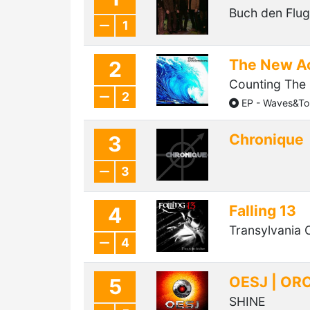
Buch den Flug
1
The New Ac
2
Counting The
2
EP - Waves&To
Chronique
3
3
Falling 13
4
Transylvania 
4
OESJ | OR
5
SHINE