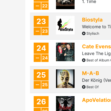
1. Time
22
Biostyla
23
Welcome to Ti
23
Stylisch
Cate Evens
24
Leave The Lig
24
Best of Album 
M-A-B
25
Der König (Ve
25
Best Of
ApoVelatio
26