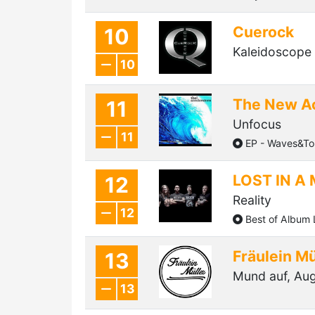
Cuerock
10
Kaleidoscope P
10
The New Ac
11
Unfocus
11
EP - Waves&To
LOST IN A
12
Reality
12
Best of Album
Fräulein Mü
13
Mund auf, Au
13