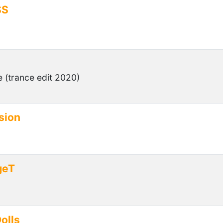
SS
e (trance edit 2020)
sion
geT
olls