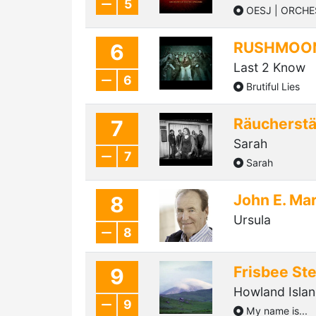
5
OESJ | ORCHE
RUSHMOO
6
Last 2 Know
6
Brutiful Lies
Räucherst
7
Sarah
7
Sarah
John E. Ma
8
Ursula
8
Frisbee St
9
Howland Isla
9
My name is...