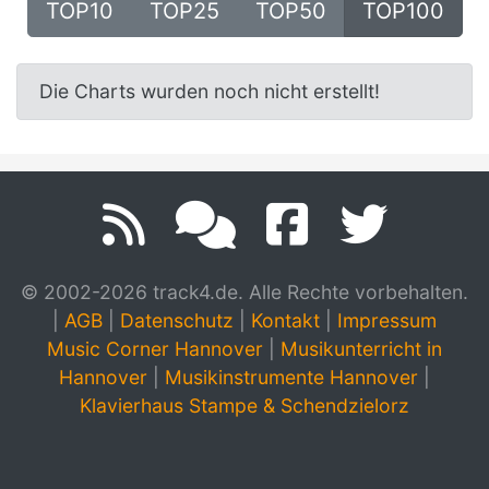
TOP10
TOP25
TOP50
TOP100
Die Charts wurden noch nicht erstellt!
© 2002-2026 track4.de. Alle Rechte vorbehalten.
|
AGB
|
Datenschutz
|
Kontakt
|
Impressum
Music Corner Hannover
|
Musikunterricht in
Hannover
|
Musikinstrumente Hannover
|
Klavierhaus Stampe & Schendzielorz