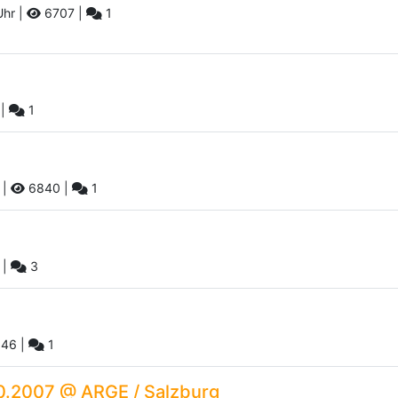
Uhr |
6707
|
1
|
1
 |
6840
|
1
|
3
46
|
1
10.2007 @ ARGE / Salzburg