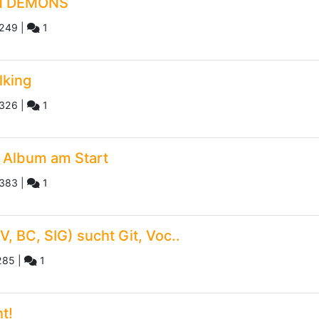
EN DEMONS
249
|
1
lking
326
|
1
 Album am Start
383
|
1
, BC, SIG) sucht Git, Voc..
285
|
1
t!