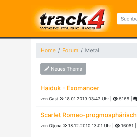
Home
Forum
Metal
Neues Thema
Haiduk - Exomancer
von Gast
18.01.2019 03:42 Uhr |
5168
|
Scarlet Romeo-progmosphärisch
von Oljona
18.12.2010 13:01 Uhr |
16081