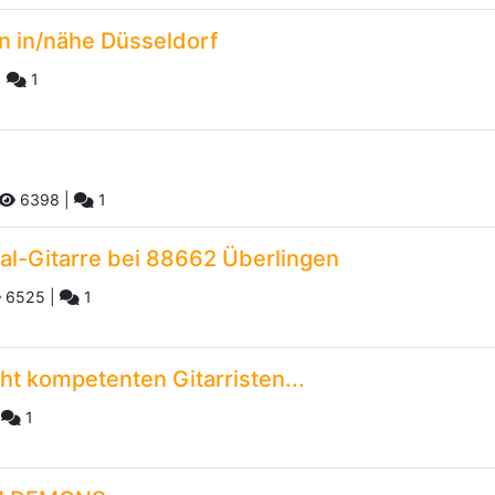
 in/nähe Düsseldorf
|
1
6398
|
1
l-Gitarre bei 88662 Überlingen
6525
|
1
t kompetenten Gitarristen...
|
1