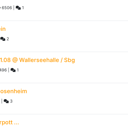
6506
|
1
ein
|
2
1.08 @ Wallerseehalle / Sbg
496
|
1
 Rosenheim
|
3
ott ...