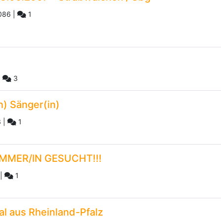
086
|
1
|
3
) Sänger(in)
3
|
1
MMER/IN GESUCHT!!!
|
1
l aus Rheinland-Pfalz