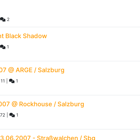
2
nt Black Shadow
1
007 @ ARGE / Salzburg
11
|
1
.2007 @ Rockhouse / Salzburg
72
|
1
3.06.2007 - Straßwalchen / Sbg