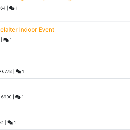
64
|
1
telalter Indoor Event
|
1
6778
|
1
6900
|
1
31
|
1