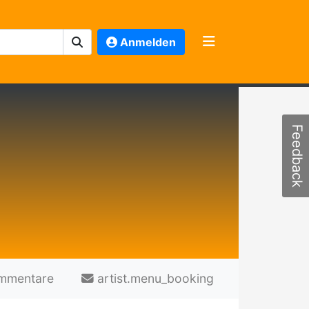
Anmelden
Feedback
mmentare
artist.menu_booking