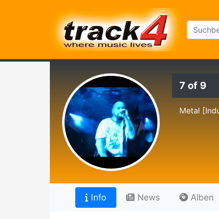
7 of 9
Metal [Ind
Info
News
Alben