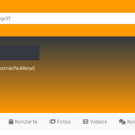
ustrial/NuMetal]
Konzerte
Fotos
Videos
Ko