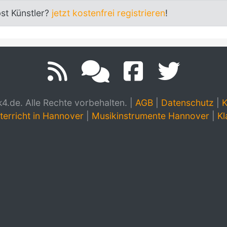
bst Künstler?
jetzt kostenfrei registrieren
!
.de. Alle Rechte vorbehalten.
|
AGB
|
Datenschutz
|
K
terricht in Hannover
|
Musikinstrumente Hannover
|
Kl