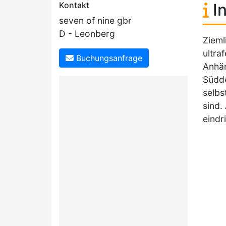
Kontakt
In
seven of nine gbr
D - Leonberg
Zieml
ultra
Buchungsanfrage
Anhän
Südde
selbs
sind.
eindr