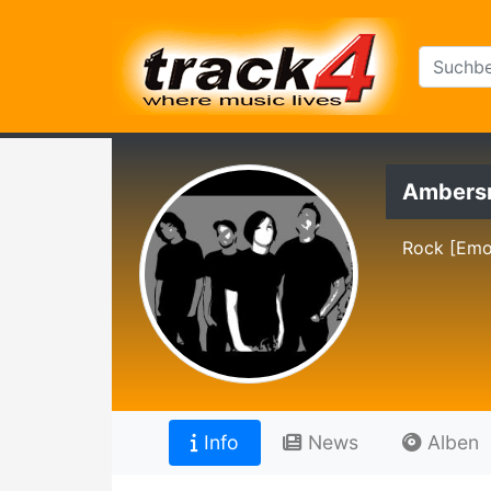
Ambers
Rock [Emo
Info
News
Alben