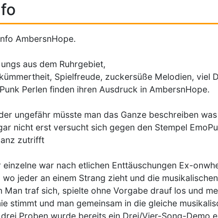
fo
info AmbersnHope.
Jungs aus dem Ruhrgebiet,
ümmertheit, Spielfreude, zuckersüße Melodien, viel 
unk Perlen finden ihren Ausdruck in AmbersnHope.
der ungefähr müsste man das Ganze beschreiben was 
gar nicht erst versucht sich gegen den Stempel EmoPunk
anz zutrifft
 einzelne war nach etlichen Enttäuschungen Ex-onwh
 wo jeder an einem Strang zieht und die musikalischen
n Man traf sich, spielte ohne Vorgabe drauf los und me
e stimmt und man gemeinsam in die gleiche musikalisc
drei Proben wurde bereits ein Drei/Vier-Song-Demo e