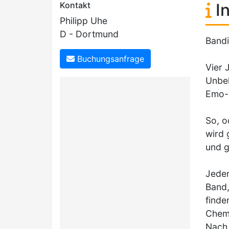
Kontakt
In
Philipp Uhe
D - Dortmund
Band
Buchungsanfrage
Vier 
Unbek
Emo-P
So, o
wird 
und g
Jeder
Band,
finde
Chemi
Nach 