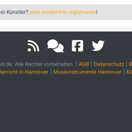
bst Künstler?
jetzt kostenfrei registrieren
!
.de. Alle Rechte vorbehalten.
|
AGB
|
Datenschutz
|
K
terricht in Hannover
|
Musikinstrumente Hannover
|
Kl