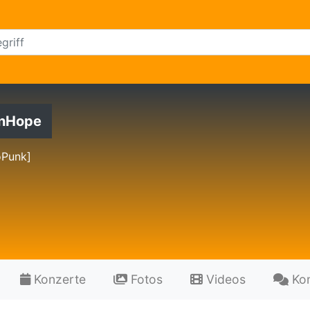
nHope
Punk]
Konzerte
Fotos
Videos
Ko