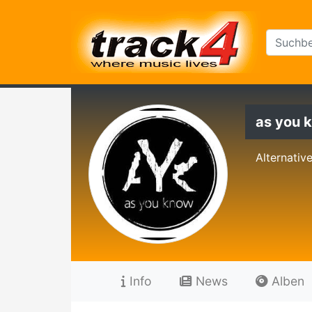
as you 
Alternative
Info
News
Alben