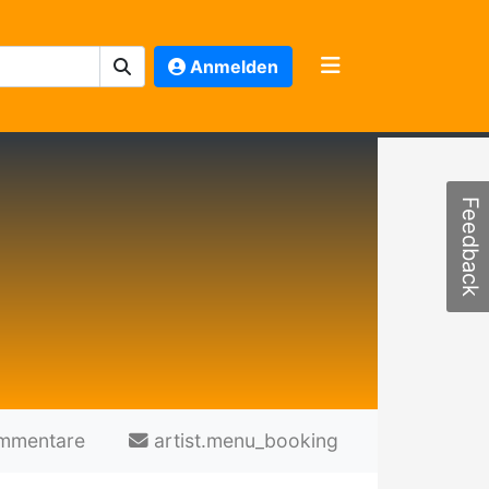
Anmelden
Feedback
mmentare
artist.menu_booking