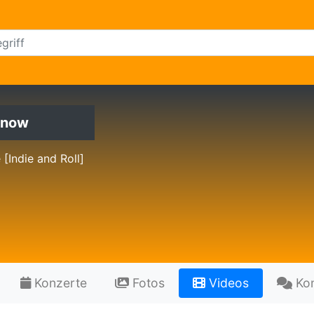
know
 [Indie and Roll]
Konzerte
Fotos
Videos
Ko