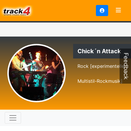
Chick´n Attack
Feedback
Rock [experimentelle
Multistil-Rockmusik]