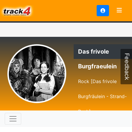
Das frivole
Feedback
Burgfraeulein
Rock [Das frivole
Burgfräulein - Strand-
Punk]