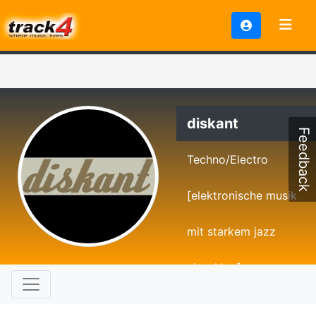
diskant
Feedback
Techno/Electro
[elektronische musik
mit starkem jazz
einschlag]