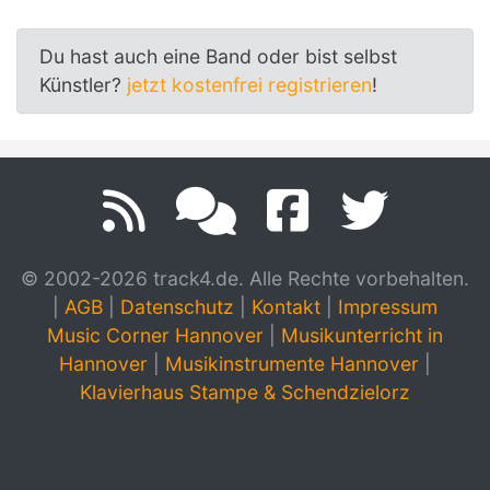
Du hast auch eine Band oder bist selbst
Künstler?
jetzt kostenfrei registrieren
!
© 2002-2026 track4.de. Alle Rechte vorbehalten.
|
AGB
|
Datenschutz
|
Kontakt
|
Impressum
Music Corner Hannover
|
Musikunterricht in
Hannover
|
Musikinstrumente Hannover
|
Klavierhaus Stampe & Schendzielorz