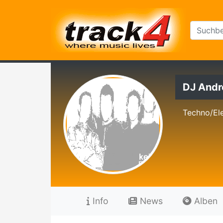
DJ Andre
Techno/El
Info
News
Alben