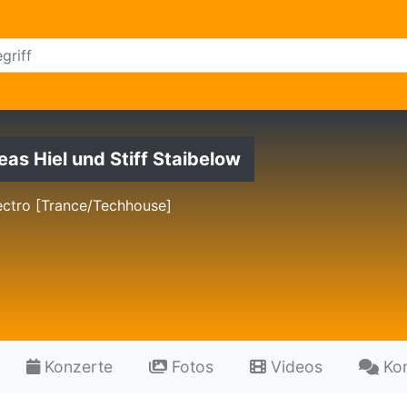
as Hiel und Stiff Staibelow
ectro [Trance/Techhouse]
Konzerte
Fotos
Videos
Ko