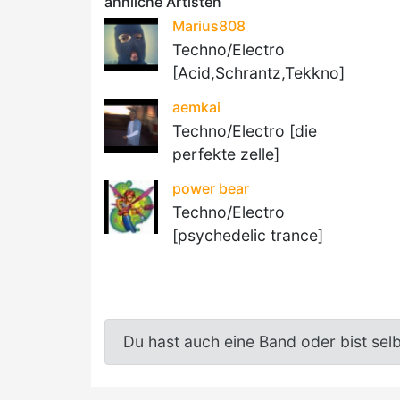
ähnliche Artisten
Marius808
Techno/Electro
[Acid,Schrantz,Tekkno]
aemkai
Techno/Electro [die
perfekte zelle]
power bear
Techno/Electro
[psychedelic trance]
Du hast auch eine Band oder bist sel