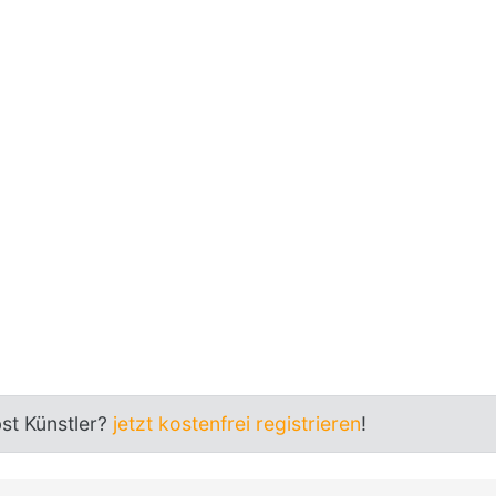
bst Künstler?
jetzt kostenfrei registrieren
!