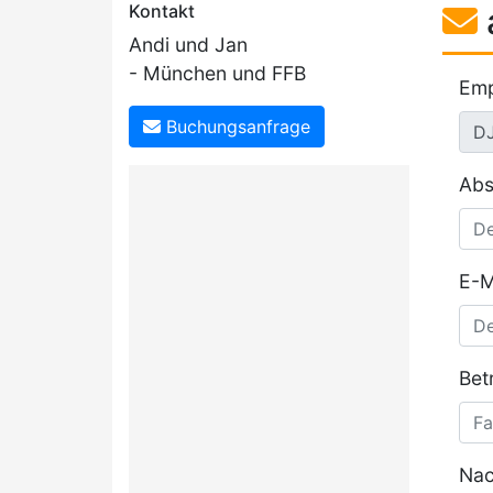
Kontakt
Andi und Jan
- München und FFB
Emp
Buchungsanfrage
Abs
E-M
Betr
Nac