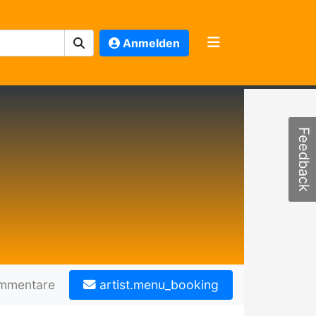
Anmelden
Feedback
mmentare
artist.menu_booking