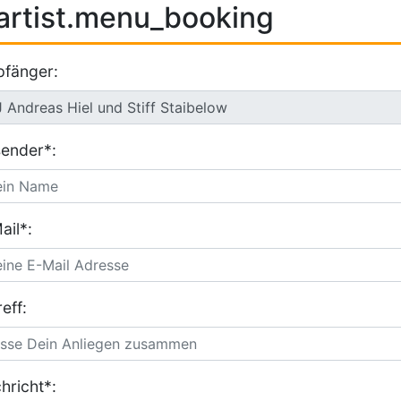
artist.menu_booking
fänger:
ender*:
ail*:
eff:
hricht*: