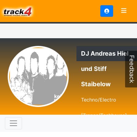
DJ Andreas Hiel
Feedback
und Stiff
Staibelow
Techno/Electro
[Trance/Techhouse]