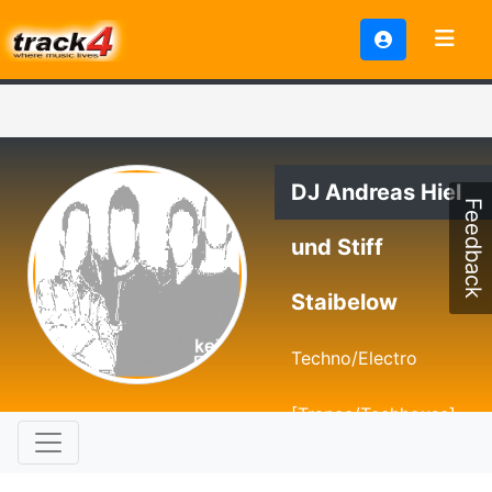
DJ Andreas Hiel
Feedback
und Stiff
Staibelow
Techno/Electro
[Trance/Techhouse]