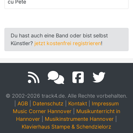
cu Pete
Du hast auch eine Band oder bist selbst
Künstler?
jetzt kostenfrei registrieren
!
© 2002-2026 track4.de. Alle Rechte vorbehalten.
|
AGB
|
Datenschutz
|
Kontakt
|
Impressum
Music Corner Hannover
|
Musikunterricht in
Hannover
|
Musikinstrumente Hannover
|
Klavierhaus Stampe & Schendzielorz