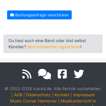
Buchungsanfrage verschicken
Du hast auch eine Band oder bist selbst
Künstler?
jetzt kostenfrei registrieren
!
© 2002-2026 track4.de. Alle Rechte vorbehalten.
|
AGB
|
Datenschutz
|
Kontakt
|
Impressum
Music Corner Hannover
|
Musikunterricht in