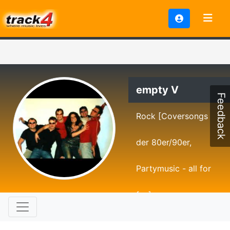
empty V
Feedback
Rock [Coversongs
der 80er/90er,
Partymusic - all for
fun]