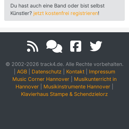
Du hast auch eine Band oder bist selbst
Künstler?
jetzt kostenfrei registrieren
!
© 2002-2026 track4.de. Alle Rechte vorbehalten.
|
AGB
|
Datenschutz
|
Kontakt
|
Impressum
Music Corner Hannover
|
Musikunterricht in
Hannover
|
Musikinstrumente Hannover
|
Klavierhaus Stampe & Schendzielorz