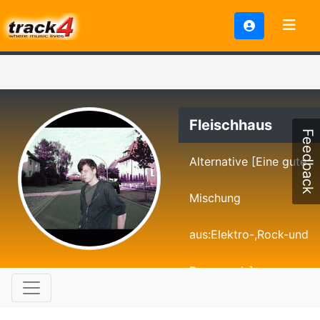
Fleischhaus
Feedback
Alternative [Eine gute
Mischung
aus:Elektro-,Rock-und
Popsounds]