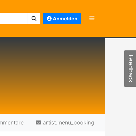
Anmelden
Feedback
mmentare
artist.menu_booking