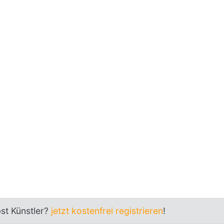
bst Künstler?
jetzt kostenfrei registrieren
!