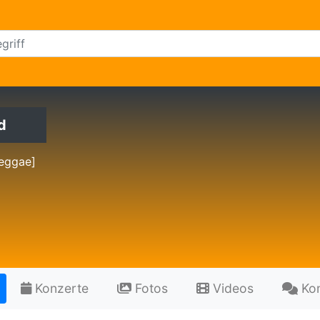
d
eggae]
Konzerte
Fotos
Videos
Ko