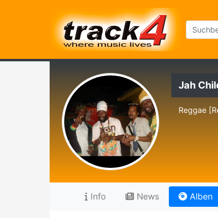
Jah Chil
Reggae [R
Info
News
Alben