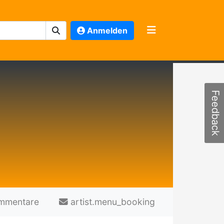
Anmelden
Feedback
mmentare
artist.menu_booking