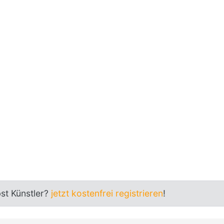
bst Künstler?
jetzt kostenfrei registrieren
!