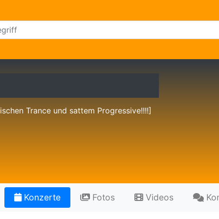
schen Trance und sattem Progressive!!!!]
Konzerte
Fotos
Videos
Ko