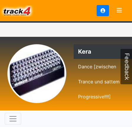
Kera
Feedback
Dance [zwischen
Trance und sattem
Progressive!!!!]