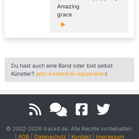
Amazing
grace
Du hast auch eine Band oder bist selbst
Künstler?
jetzt kostenfrei registrieren
!
© 2002-2026 track4.de. Alle Rechte vorbehalten.
|
AGB
|
Datenschutz
|
Kontakt
|
Impressum