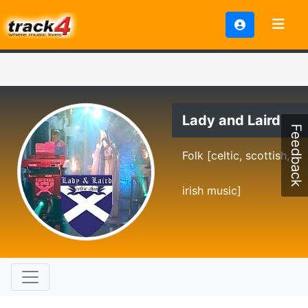
Lady and Laird
Feedback
Folk [celtic, scottish,
irish music]