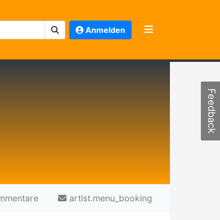
Anmelden
Feedback
mmentare
artist.menu_booking