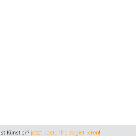
bst Künstler?
jetzt kostenfrei registrieren
!