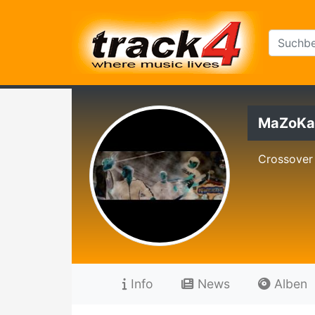
MaZoKa
Crossover 
Info
News
Alben