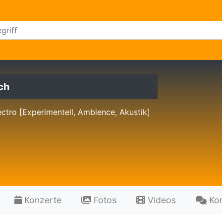
ch
ctro [Experimentell, Ambience, Akustik]
Konzerte
Fotos
Videos
Ko