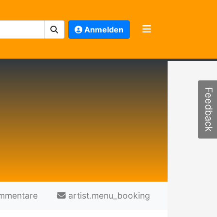
Anmelden
Feedback
mmentare
artist.menu_booking