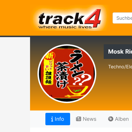
Mosk Ri
Techno/Ele
Info
News
Alben