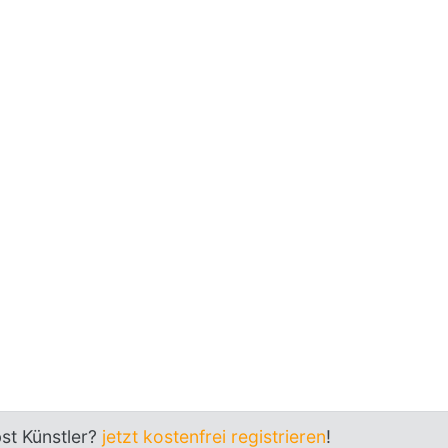
bst Künstler?
jetzt kostenfrei registrieren
!