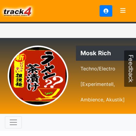
Mosk Rich
Feedback
Techno/Electro
[Experimentell,
Ambience, Akustik]