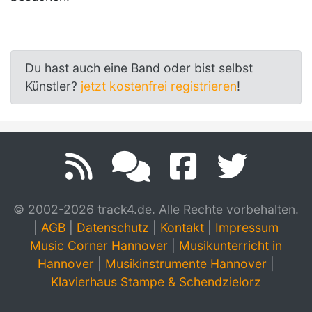
Du hast auch eine Band oder bist selbst
Künstler?
jetzt kostenfrei registrieren
!
© 2002-2026 track4.de. Alle Rechte vorbehalten.
|
AGB
|
Datenschutz
|
Kontakt
|
Impressum
Music Corner Hannover
|
Musikunterricht in
Hannover
|
Musikinstrumente Hannover
|
Klavierhaus Stampe & Schendzielorz