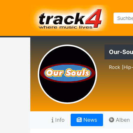
Our-Sou
Rock [Hip
Info
News
Alben