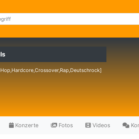
ls
-Hop,Hardcore,Crossover,Rap,Deutschrock]
Konzerte
Fotos
Videos
Ko