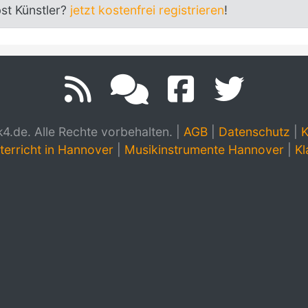
bst Künstler?
jetzt kostenfrei registrieren
!
.de. Alle Rechte vorbehalten.
|
AGB
|
Datenschutz
|
K
terricht in Hannover
|
Musikinstrumente Hannover
|
Kl