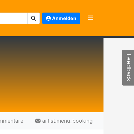
Anmelden
Feedback
mmentare
artist.menu_booking