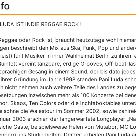
fo
 LUDA IST INDIE REGGAE ROCK !
eggae oder Rock ist, braucht heutzutage wohl nieman
gen beschreibt den Mix aus Ska, Funk, Pop und andere
meist) fünf Musiker in ihrer Wahlheimat Berlin zu ihrem e
uintett vereint tanzbare, erdige Grooves, Off-beat-las
prachigen Gesang in einem Sound, der bis dato jedes 
ihrer Gründung im Jahre 1998 standen Pani Luda schon
ch nicht nehmen auch weitere Teile des Landes zu begei
etzungen inzwischen mehr als 100 Konzerte bei dene
or, Skaos, Ten Colors oder die Inchtaboktables unte
elsohne die Walestour im Sommer 2002, sowie zahlreic
nuar 2003 erschien der langerwartete Longplayer „Na
eiche Gäste, beispielsweise Helen von Mutabor, MC L
enberg, ins Studio holten. Derzeit arbeiten Pani Luda