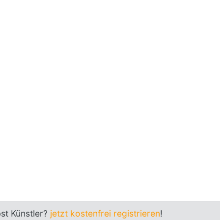
bst Künstler?
jetzt kostenfrei registrieren
!