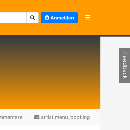
Anmelden
Feedback
mmentare
artist.menu_booking