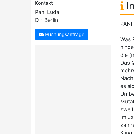
Kontakt
In
Pani Luda
D - Berlin
PANI
Buchungsanfrage
Was R
hinge
die (
Das Q
mehrs
Nach 
es si
Umbes
Mutab
zweif
Im Ja
zahlr
Kling