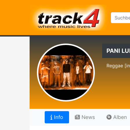
PANI L
Reggae [in
Info
News
Alben