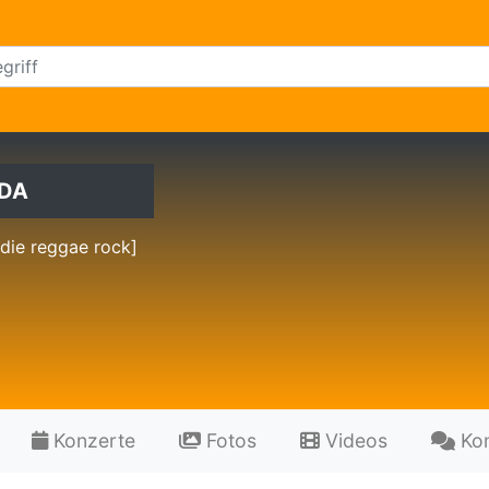
UDA
die reggae rock]
Konzerte
Fotos
Videos
Ko