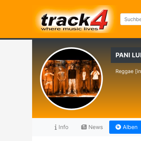
PANI L
Reggae [in
Info
News
Alben