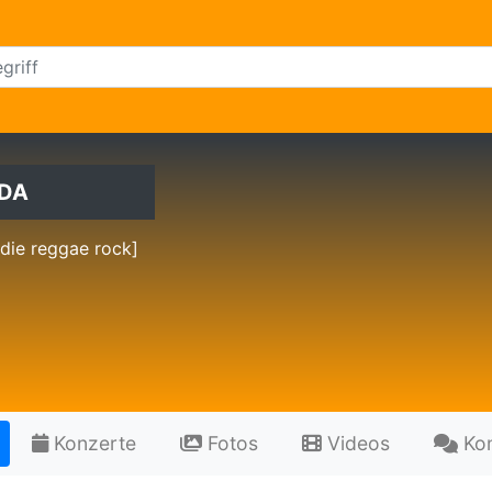
UDA
die reggae rock]
Konzerte
Fotos
Videos
Ko