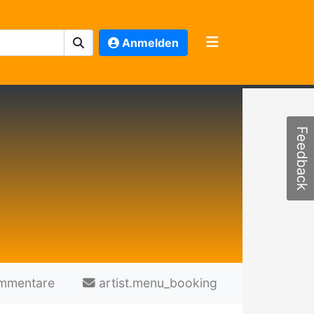
Anmelden
Feedback
mmentare
artist.menu_booking