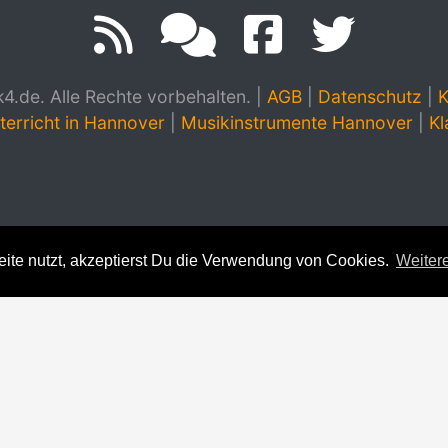
.de. Alle Rechte vorbehalten.
|
AGB
|
Datenschutz
|
K
terricht in Hannover
|
Musikinstrumente Hannover
|
Kl
te nutzt, akzeptierst Du die Verwendung von Cookies.
Weitere