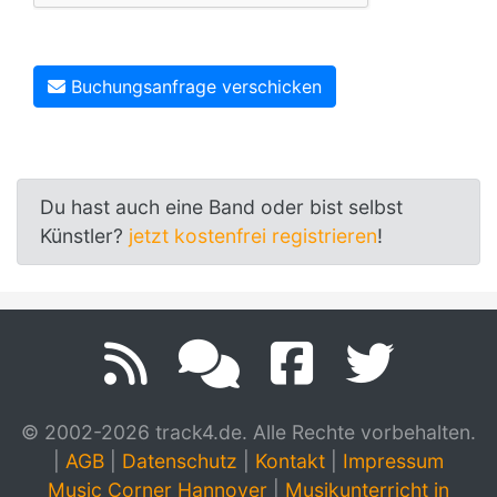
Buchungsanfrage verschicken
Du hast auch eine Band oder bist selbst
Künstler?
jetzt kostenfrei registrieren
!
© 2002-2026 track4.de. Alle Rechte vorbehalten.
|
AGB
|
Datenschutz
|
Kontakt
|
Impressum
Music Corner Hannover
|
Musikunterricht in