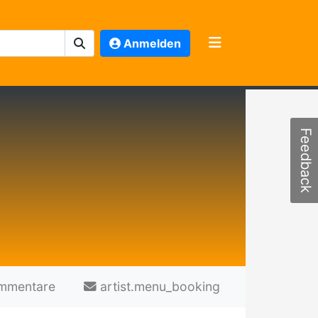
Anmelden
Feedback
mmentare
artist.menu_booking