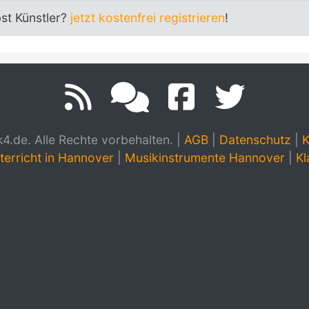
bst Künstler?
jetzt kostenfrei registrieren
!
.de. Alle Rechte vorbehalten.
|
AGB
|
Datenschutz
|
K
terricht in Hannover
|
Musikinstrumente Hannover
|
Kl