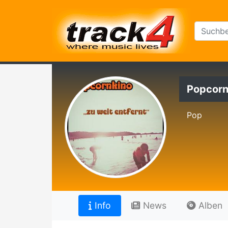
Popcorn
Pop
Info
News
Alben