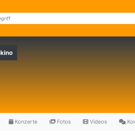
kino
Konzerte
Fotos
Videos
Ko