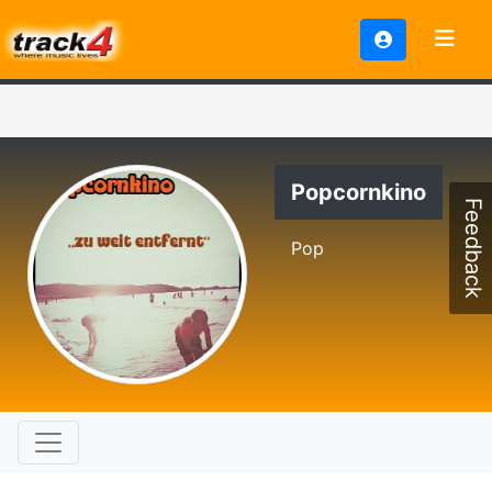
Popcornkino
Feedback
Pop