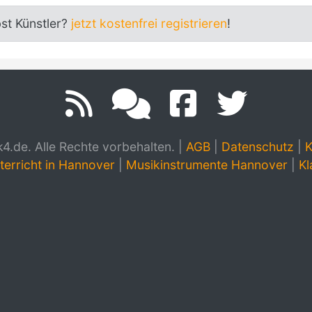
bst Künstler?
jetzt kostenfrei registrieren
!
.de. Alle Rechte vorbehalten.
|
AGB
|
Datenschutz
|
K
terricht in Hannover
|
Musikinstrumente Hannover
|
Kl