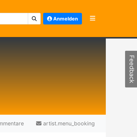
Anmelden
Feedback
mmentare
artist.menu_booking