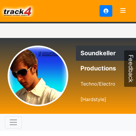
Soundkeller
Feedback
Productions
Techno/Electro
[Hardstyle]