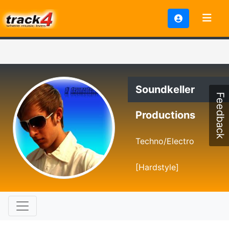
Soundkeller
Feedback
Productions
Techno/Electro
[Hardstyle]