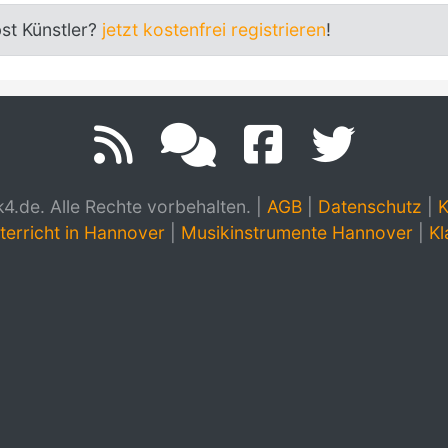
bst Künstler?
jetzt kostenfrei registrieren
!
.de. Alle Rechte vorbehalten.
|
AGB
|
Datenschutz
|
K
terricht in Hannover
|
Musikinstrumente Hannover
|
Kl