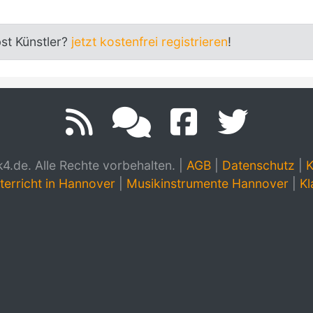
bst Künstler?
jetzt kostenfrei registrieren
!
.de. Alle Rechte vorbehalten.
|
AGB
|
Datenschutz
|
K
terricht in Hannover
|
Musikinstrumente Hannover
|
Kl