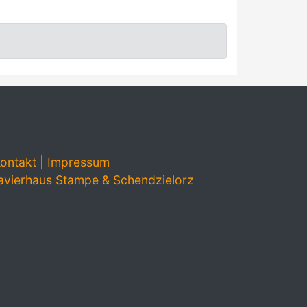
ontakt
|
Impressum
avierhaus Stampe & Schendzielorz