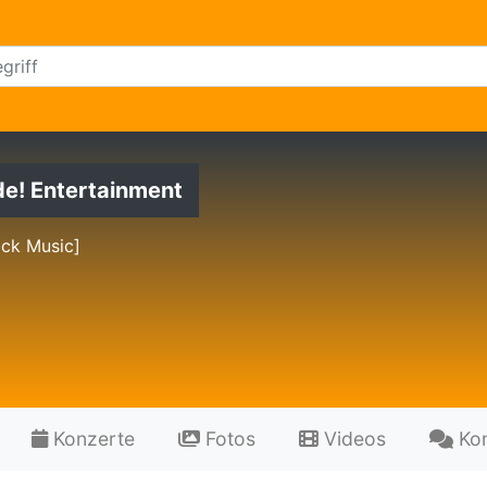
de! Entertainment
ack Music]
Konzerte
Fotos
Videos
Ko