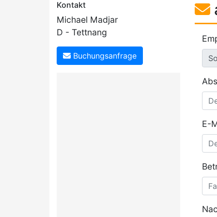
Kontakt
Michael Madjar
D - Tettnang
Emp
Buchungsanfrage
Abs
E-M
Betr
Nac