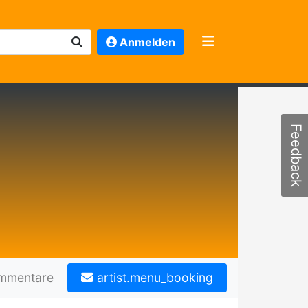
Anmelden
Feedback
mmentare
artist.menu_booking