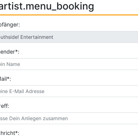
artist.menu_booking
fänger:
ender*:
ail*:
eff:
hricht*: