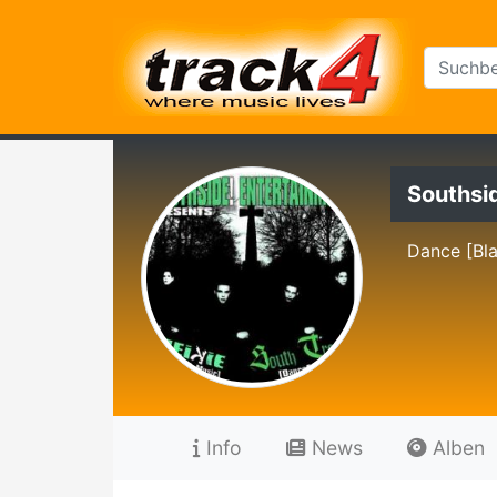
Southsi
Dance [Bl
Info
News
Alben