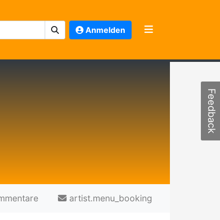
Anmelden
Feedback
mmentare
artist.menu_booking