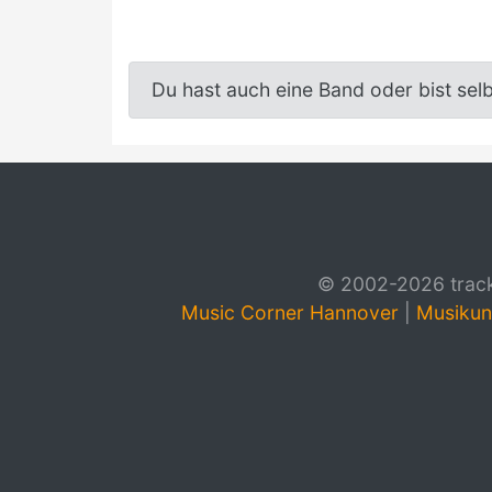
Du hast auch eine Band oder bist sel
© 2002-2026 track4
Music Corner Hannover
|
Musikun