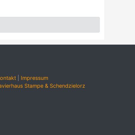
ontakt
|
Impressum
avierhaus Stampe & Schendzielorz