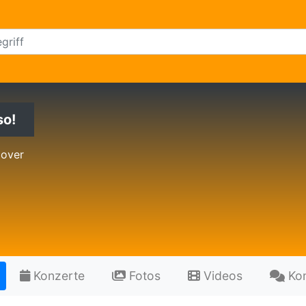
so!
Cover
Konzerte
Fotos
Videos
Ko