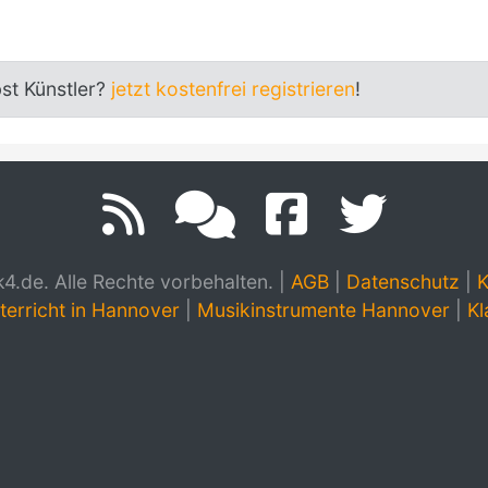
bst Künstler?
jetzt kostenfrei registrieren
!
.de. Alle Rechte vorbehalten.
|
AGB
|
Datenschutz
|
K
terricht in Hannover
|
Musikinstrumente Hannover
|
Kl