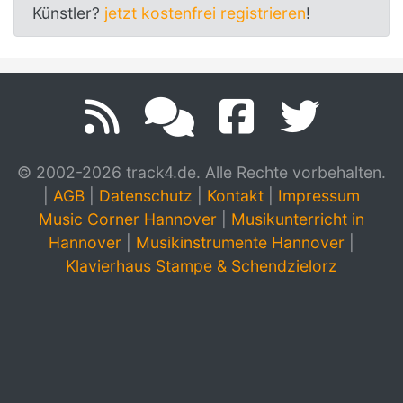
Künstler?
jetzt kostenfrei registrieren
!
© 2002-2026 track4.de. Alle Rechte vorbehalten.
|
AGB
|
Datenschutz
|
Kontakt
|
Impressum
Music Corner Hannover
|
Musikunterricht in
Hannover
|
Musikinstrumente Hannover
|
Klavierhaus Stampe & Schendzielorz