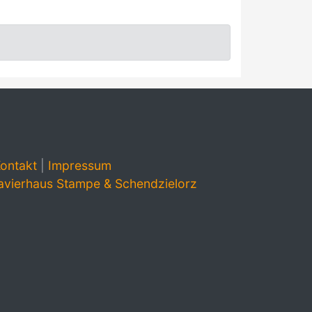
ontakt
|
Impressum
avierhaus Stampe & Schendzielorz