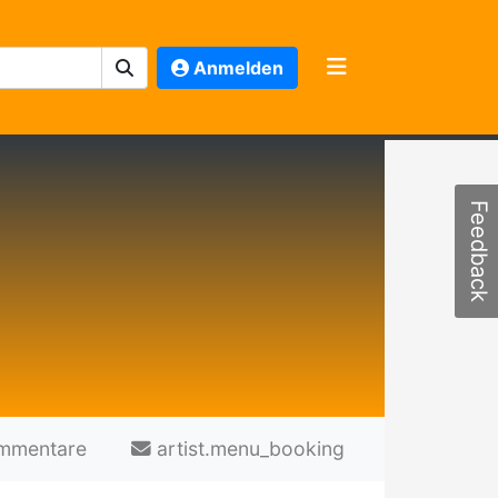
Anmelden
Feedback
mmentare
artist.menu_booking