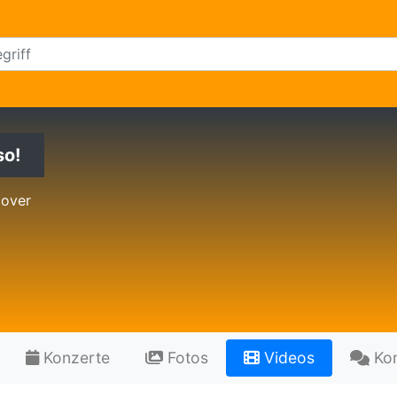
so!
Cover
Konzerte
Fotos
Videos
Ko