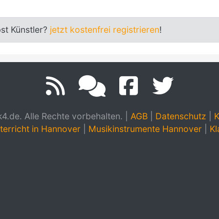
bst Künstler?
jetzt kostenfrei registrieren
!
.de. Alle Rechte vorbehalten.
|
AGB
|
Datenschutz
|
K
terricht in Hannover
|
Musikinstrumente Hannover
|
Kl