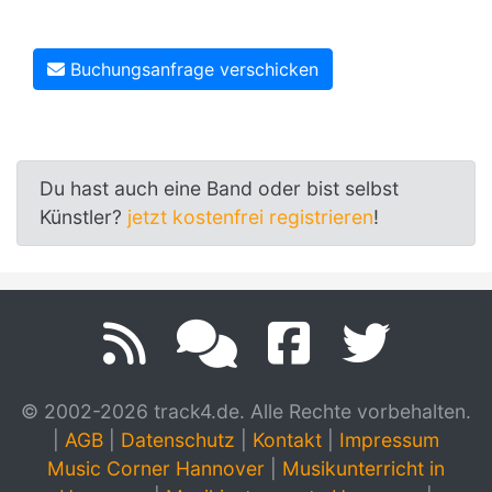
Buchungsanfrage verschicken
Du hast auch eine Band oder bist selbst
Künstler?
jetzt kostenfrei registrieren
!
© 2002-2026 track4.de. Alle Rechte vorbehalten.
|
AGB
|
Datenschutz
|
Kontakt
|
Impressum
Music Corner Hannover
|
Musikunterricht in