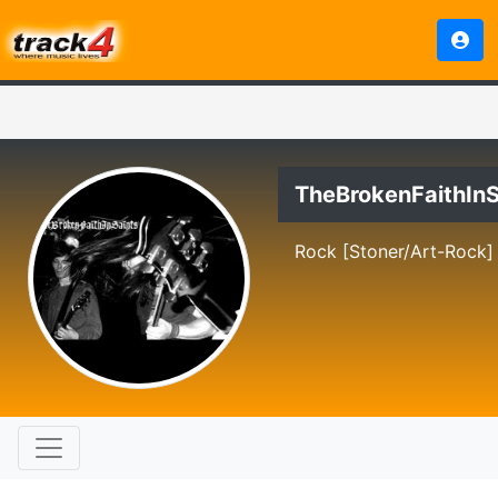
TheBrokenFaithInS
Rock [Stoner/Art-Rock]