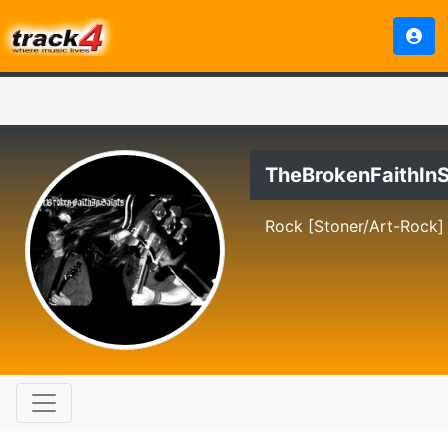
TheBrokenFaithInS
Rock [Stoner/Art-Rock]