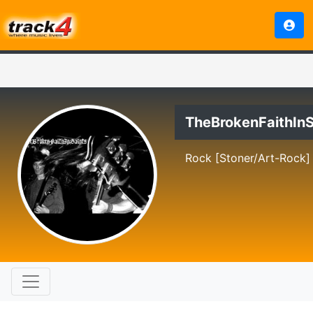
TheBrokenFaithInS
Rock [Stoner/Art-Rock]