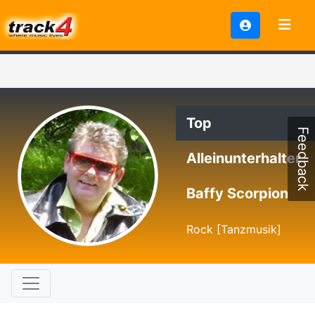
Top
Feedback
Alleinunterhalter
Baffy Scorpion
Rock [Tanzmusik]