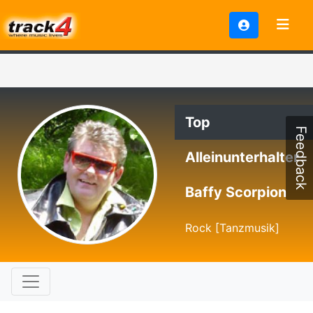
Top
Feedback
Alleinunterhalter
Baffy Scorpion
Rock [Tanzmusik]