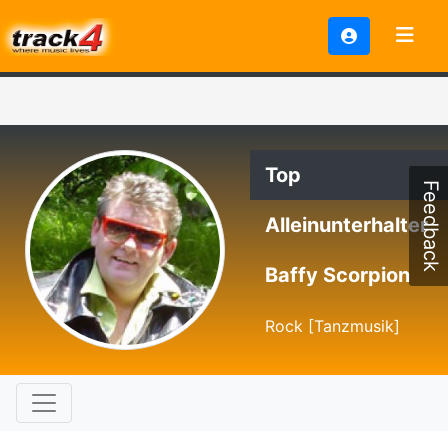
Top
Feedback
Alleinunterhalter
Baffy Scorpion
Rock [Tanzmusik]