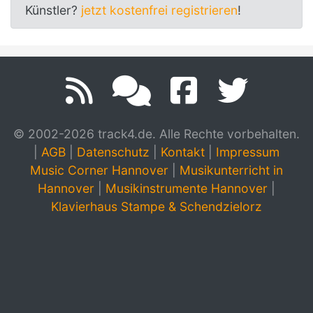
Künstler?
jetzt kostenfrei registrieren
!
© 2002-2026 track4.de. Alle Rechte vorbehalten.
|
AGB
|
Datenschutz
|
Kontakt
|
Impressum
Music Corner Hannover
|
Musikunterricht in
Hannover
|
Musikinstrumente Hannover
|
Klavierhaus Stampe & Schendzielorz