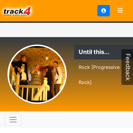
Until this...
Feedback
Rock [Progressive
Rock]