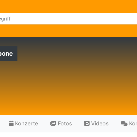
bone
Konzerte
Fotos
Videos
Ko