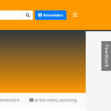
Anmelden
Feedback
mmentare
artist.menu_booking