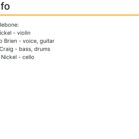
fo
lebone:
ckel - violin
o Brien - voice, guitar
Craig - bass, drums
 Nickel - cello