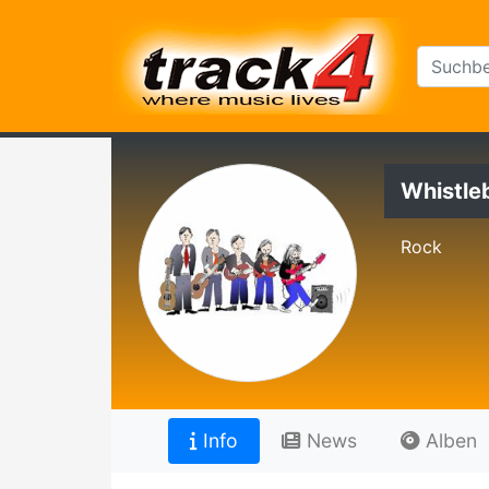
Whistle
Rock
Info
News
Alben