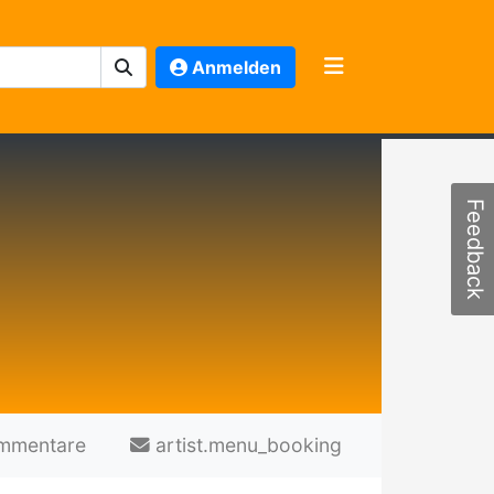
Anmelden
Feedback
mmentare
artist.menu_booking