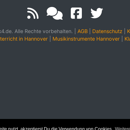
.de. Alle Rechte vorbehalten.
|
AGB
|
Datenschutz
|
K
terricht in Hannover
|
Musikinstrumente Hannover
|
Kl
te nutzt, akzeptierst Du die Verwendung von Cookies.
Weitere