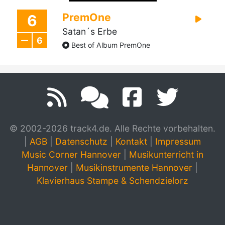
PremOne
6
Satan´s Erbe
6
Best of Album PremOne
© 2002-2026 track4.de. Alle Rechte vorbehalten.
|
AGB
|
Datenschutz
|
Kontakt
|
Impressum
Music Corner Hannover
|
Musikunterricht in
Hannover
|
Musikinstrumente Hannover
|
Klavierhaus Stampe & Schendzielorz