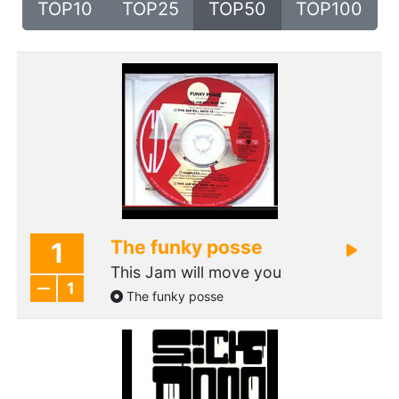
TOP10
TOP25
TOP50
TOP100
The funky posse
1
This Jam will move you
1
The funky posse