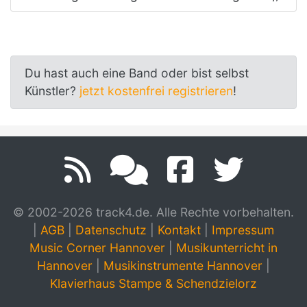
Du hast auch eine Band oder bist selbst
Künstler?
jetzt kostenfrei registrieren
!
© 2002-2026 track4.de. Alle Rechte vorbehalten.
|
AGB
|
Datenschutz
|
Kontakt
|
Impressum
Music Corner Hannover
|
Musikunterricht in
Hannover
|
Musikinstrumente Hannover
|
Klavierhaus Stampe & Schendzielorz