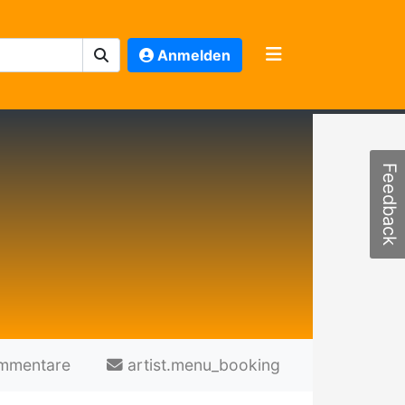
Anmelden
Feedback
mmentare
artist.menu_booking