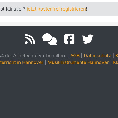
bst Künstler?
jetzt kostenfrei registrieren
!
.de. Alle Rechte vorbehalten.
|
AGB
|
Datenschutz
|
K
terricht in Hannover
|
Musikinstrumente Hannover
|
Kl