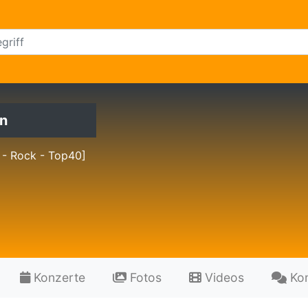
n
 - Rock - Top40]
Konzerte
Fotos
Videos
Ko