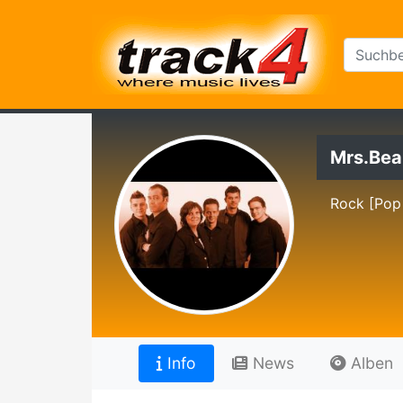
Mrs.Bea
Rock [Pop
Info
News
Alben